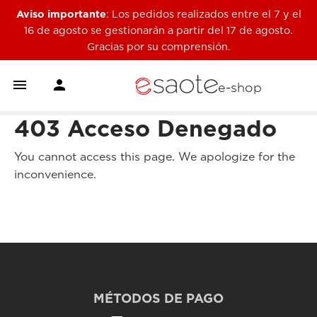
Aviso importante
: Los pedidos realizados entre el 7 y el
16 de agosto se gestionarán a partir del 17 de agosto.
Gracias por su comprensión.


e-shop
403 Acceso Denegado
You cannot access this page. We apologize for the
inconvenience.
MÉTODOS DE PAGO