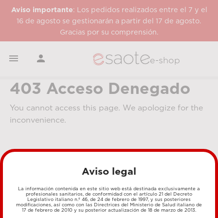
Aviso importante
: Los pedidos realizados entre el 7 y el
16 de agosto se gestionarán a partir del 17 de agosto.
Gracias por su comprensión.


e-shop
403 Acceso Denegado
You cannot access this page. We apologize for the
inconvenience.
Aviso legal
La información contenida en este sitio web está destinada exclusivamente a
profesionales sanitarios, de conformidad con el artículo 21 del Decreto
Legislativo italiano n.º 46, de 24 de febrero de 1997, y sus posteriores
MÉTODOS DE PAGO
modificaciones, así como con las Directrices del Ministerio de Salud italiano de
17 de febrero de 2010 y su posterior actualización de 18 de marzo de 2013.