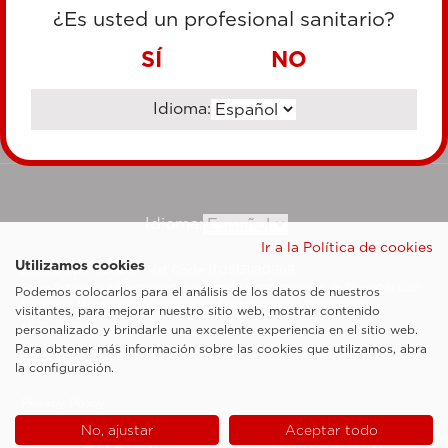
TARJETA DE CRÉDITO
¿Es usted un profesional sanitario?
TRANSFERENCIA BANCARIA
SÍ
NO
Idioma:
Ir al sitio corporativo
Idioma:
Ir a la Política de cookies
Utilizamos cookies
Esaote SpA ©2026 - Vat Code IT05131180969
Sociedad sujeta a la actividad de dirección y coordinación de Shanghai Luzi
Podemos colocarlos para el análisis de los datos de nuestros
Enterprise Management Consultancy Center (Limited Partnership)
visitantes, para mejorar nuestro sitio web, mostrar contenido
Notas legales
personalizado y brindarle una excelente experiencia en el sitio web.
Para obtener más información sobre las cookies que utilizamos, abra
Cookie Policy
la configuración.
Privacy Policy
No, ajustar
Aceptar todo