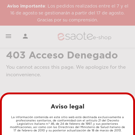
Aviso importante
: Los pedidos realizados entre el 7 y el
16 de agosto se gestionarán a partir del 17 de agosto.
Gracias por su comprensión.


e-shop
403 Acceso Denegado
You cannot access this page. We apologize for the
inconvenience.
Aviso legal
La información contenida en este sitio web está destinada exclusivamente a
profesionales sanitarios, de conformidad con el artículo 21 del Decreto
Legislativo italiano n.º 46, de 24 de febrero de 1997, y sus posteriores
MÉTODOS DE PAGO
modificaciones, así como con las Directrices del Ministerio de Salud italiano de
17 de febrero de 2010 y su posterior actualización de 18 de marzo de 2013.