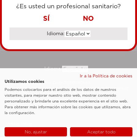
TARJETA DE CRÉDITO
¿Es usted un profesional sanitario?
TRANSFERENCIA BANCARIA
SÍ
NO
Idioma:
Ir al sitio corporativo
Idioma:
Ir a la Política de cookies
Utilizamos cookies
Esaote SpA ©2026 - Vat Code IT05131180969
Sociedad sujeta a la actividad de dirección y coordinación de Shanghai Luzi
Podemos colocarlos para el análisis de los datos de nuestros
Enterprise Management Consultancy Center (Limited Partnership)
visitantes, para mejorar nuestro sitio web, mostrar contenido
Notas legales
personalizado y brindarle una excelente experiencia en el sitio web.
Para obtener más información sobre las cookies que utilizamos, abra
Cookie Policy
la configuración.
Privacy Policy
No, ajustar
Aceptar todo