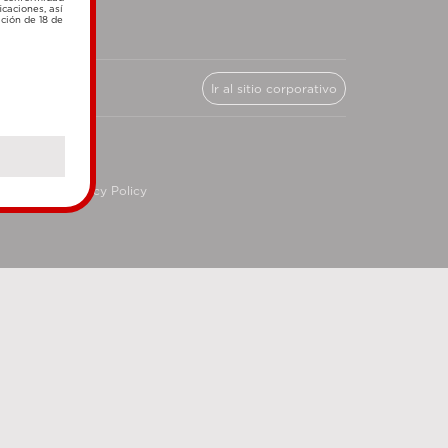
icaciones, así
ación de 18 de
Ir al sitio corporativo
cy
Privacy Policy