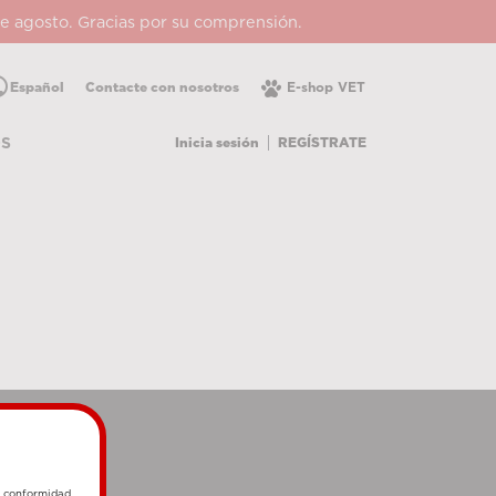
 de agosto. Gracias por su comprensión.
lic
Español
Contacte con nosotros
E-shop VET
Inicia sesión
REGÍSTRATE
OS
e conformidad