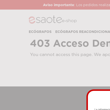
Aviso importante
: Los pedidos realiz
e‑shop
ECÓGRAFOS
ECÓGRAFOS REACONDICION
403 Acceso De
You cannot access this page. We apo
La informaci