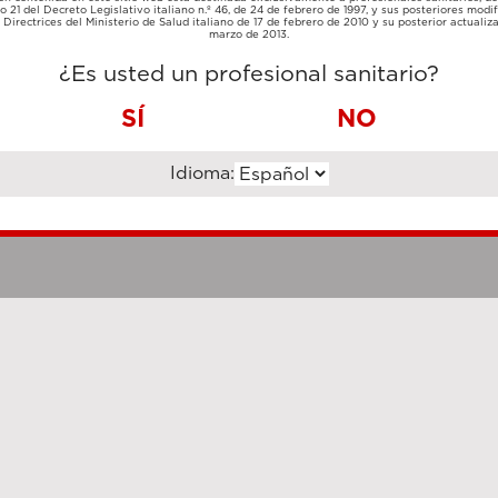
TARJETA
lo 21 del Decreto Legislativo italiano n.º 46, de 24 de febrero de 1997, y sus posteriores modif
TRANSFERENCIA
DE
Directrices del Ministerio de Salud italiano de 17 de febrero de 2010 y su posterior actualiz
BANCARIA
CRÉDITO
marzo de 2013.
¿Es usted un profesional sanitario?
SÍ
NO
Idioma:
Notas legales
Cookie Poli
hanghai Luzi Enterprise Management