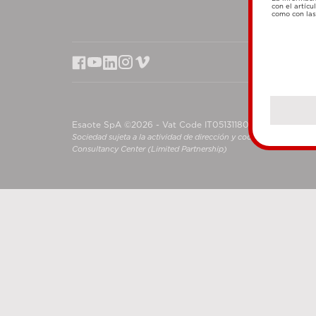
con el artícu
como con las 
Esaote SpA ©2026 - Vat Code IT05131180969
Sociedad sujeta a la actividad de dirección y coordinación de S
Consultancy Center (Limited Partnership)