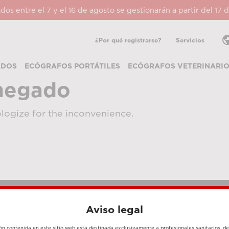
ados entre el 7 y el 16 de agosto se gestionarán a partir del 17
pub
¿Por qué registrarse?
Servicios
ADOS
ECÓGRAFOS PORTÁTILES
ECÓGRAFOS VETERINARI
negado
logize for the inconvenience.
Aviso legal
MÉTODOS DE PAGO
ón contenida en este sitio web está destinada exclusivamente a profesionales sanitarios, d