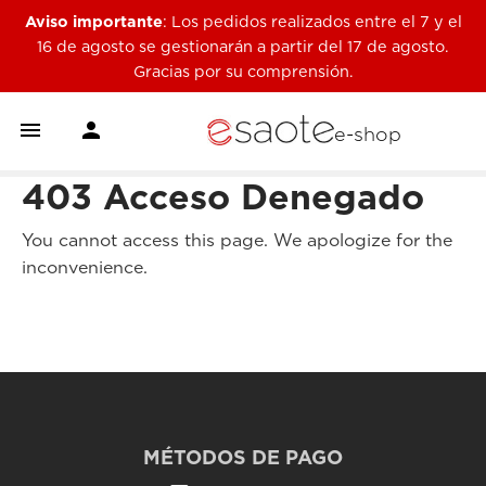
Aviso importante
: Los pedidos realizados entre el 7 y el
16 de agosto se gestionarán a partir del 17 de agosto.
Gracias por su comprensión.


e-shop
403 Acceso Denegado
You cannot access this page. We apologize for the
inconvenience.
MÉTODOS DE PAGO