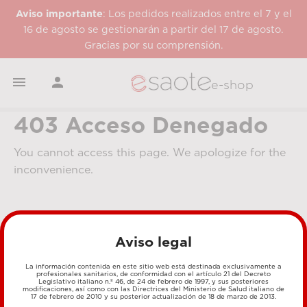
Aviso importante
: Los pedidos realizados entre el 7 y el
16 de agosto se gestionarán a partir del 17 de agosto.
Gracias por su comprensión.


e-shop
403 Acceso Denegado
You cannot access this page. We apologize for the
inconvenience.
Aviso legal
La información contenida en este sitio web está destinada exclusivamente a
profesionales sanitarios, de conformidad con el artículo 21 del Decreto
Legislativo italiano n.º 46, de 24 de febrero de 1997, y sus posteriores
MÉTODOS DE PAGO
modificaciones, así como con las Directrices del Ministerio de Salud italiano de
17 de febrero de 2010 y su posterior actualización de 18 de marzo de 2013.