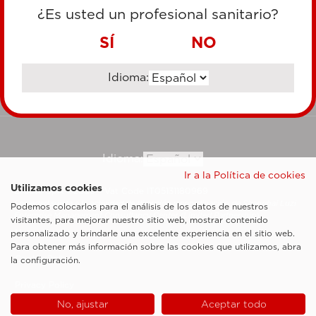
TARJETA DE CRÉDITO
¿Es usted un profesional sanitario?
TRANSFERENCIA BANCARIA
SÍ
NO
Idioma:
Ir al sitio corporativo
Idioma:
Ir a la Política de cookies
Utilizamos cookies
Esaote SpA ©2026 - Vat Code IT05131180969
Sociedad sujeta a la actividad de dirección y coordinación de Shanghai Luzi
Podemos colocarlos para el análisis de los datos de nuestros
Enterprise Management Consultancy Center (Limited Partnership)
visitantes, para mejorar nuestro sitio web, mostrar contenido
Notas legales
personalizado y brindarle una excelente experiencia en el sitio web.
Para obtener más información sobre las cookies que utilizamos, abra
Cookie Policy
la configuración.
Privacy Policy
No, ajustar
Aceptar todo