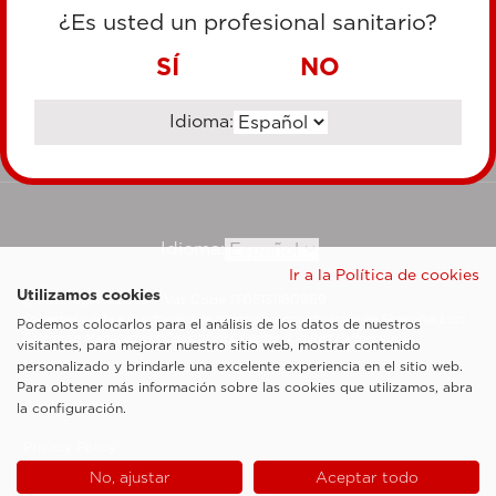
TARJETA DE CRÉDITO
¿Es usted un profesional sanitario?
TRANSFERENCIA BANCARIA
SÍ
NO
Idioma:
Ir al sitio corporativo
Idioma:
Ir a la Política de cookies
Utilizamos cookies
Esaote SpA ©2026 - Vat Code IT05131180969
Sociedad sujeta a la actividad de dirección y coordinación de Shanghai Luzi
Podemos colocarlos para el análisis de los datos de nuestros
Enterprise Management Consultancy Center (Limited Partnership)
visitantes, para mejorar nuestro sitio web, mostrar contenido
Notas legales
personalizado y brindarle una excelente experiencia en el sitio web.
Para obtener más información sobre las cookies que utilizamos, abra
Cookie Policy
la configuración.
Privacy Policy
No, ajustar
Aceptar todo