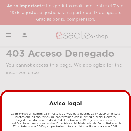
Aviso importante
: Los pedidos realizados entre el 7 y el
16 de agosto se gestionarán a partir del 17 de agosto.
Gracias por su comprensión.


e-shop
403 Acceso Denegado
You cannot access this page. We apologize for the
inconvenience.
Aviso legal
La información contenida en este sitio web está destinada exclusivamente a
profesionales sanitarios, de conformidad con el artículo 21 del Decreto
Legislativo italiano n.º 46, de 24 de febrero de 1997, y sus posteriores
MÉTODOS DE PAGO
modificaciones, así como con las Directrices del Ministerio de Salud italiano de
17 de febrero de 2010 y su posterior actualización de 18 de marzo de 2013.