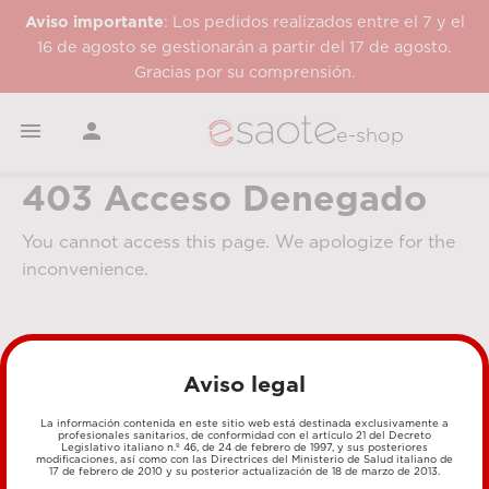
Aviso importante
: Los pedidos realizados entre el 7 y el
16 de agosto se gestionarán a partir del 17 de agosto.
Gracias por su comprensión.


e-shop
403 Acceso Denegado
You cannot access this page. We apologize for the
inconvenience.
Aviso legal
La información contenida en este sitio web está destinada exclusivamente a
profesionales sanitarios, de conformidad con el artículo 21 del Decreto
Legislativo italiano n.º 46, de 24 de febrero de 1997, y sus posteriores
MÉTODOS DE PAGO
modificaciones, así como con las Directrices del Ministerio de Salud italiano de
17 de febrero de 2010 y su posterior actualización de 18 de marzo de 2013.