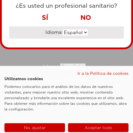
TARJETA DE CRÉDITO
¿Es usted un profesional sanitario?
TRANSFERENCIA BANCARIA
SÍ
NO
Idioma:
Ir al sitio corporativo
Idioma:
Ir a la Política de cookies
Utilizamos cookies
Esaote SpA ©2026 - Vat Code IT05131180969
Sociedad sujeta a la actividad de dirección y coordinación de Shanghai Luzi
Podemos colocarlos para el análisis de los datos de nuestros
Enterprise Management Consultancy Center (Limited Partnership)
visitantes, para mejorar nuestro sitio web, mostrar contenido
Notas legales
personalizado y brindarle una excelente experiencia en el sitio web.
Para obtener más información sobre las cookies que utilizamos, abra
Cookie Policy
la configuración.
Privacy Policy
No, ajustar
Aceptar todo