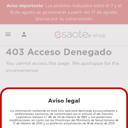
Aviso importante
: Los pedidos realizados entre el 7 y el
16 de agosto se gestionarán a partir del 17 de agosto.
Gracias por su comprensión.


e-shop
403 Acceso Denegado
You cannot access this page. We apologize for the
inconvenience.
Aviso legal
La información contenida en este sitio web está destinada exclusivamente a
profesionales sanitarios, de conformidad con el artículo 21 del Decreto
Legislativo italiano n.º 46, de 24 de febrero de 1997, y sus posteriores
MÉTODOS DE PAGO
modificaciones, así como con las Directrices del Ministerio de Salud italiano de
17 de febrero de 2010 y su posterior actualización de 18 de marzo de 2013.