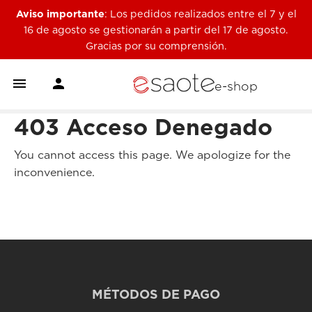
Aviso importante
: Los pedidos realizados entre el 7 y el
16 de agosto se gestionarán a partir del 17 de agosto.
Gracias por su comprensión.


e-shop
403 Acceso Denegado
You cannot access this page. We apologize for the
inconvenience.
MÉTODOS DE PAGO