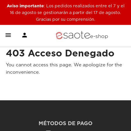
Aviso importante
: Los pedidos realizados entre el 7 y el
16 de agosto se gestionarán a partir del 17 de agosto.
Gracias por su comprensión.


e-shop
403 Acceso Denegado
You cannot access this page. We apologize for the
inconvenience.
MÉTODOS DE PAGO