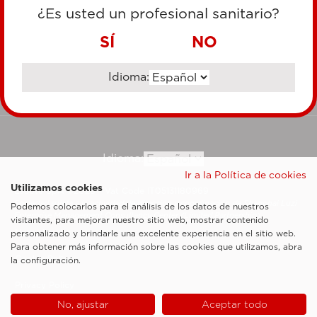
TARJETA DE CRÉDITO
¿Es usted un profesional sanitario?
TRANSFERENCIA BANCARIA
SÍ
NO
Idioma:
Ir al sitio corporativo
Idioma:
Ir a la Política de cookies
Utilizamos cookies
Esaote SpA ©2026 - Vat Code IT05131180969
Sociedad sujeta a la actividad de dirección y coordinación de Shanghai Luzi
Podemos colocarlos para el análisis de los datos de nuestros
Enterprise Management Consultancy Center (Limited Partnership)
visitantes, para mejorar nuestro sitio web, mostrar contenido
Notas legales
personalizado y brindarle una excelente experiencia en el sitio web.
Para obtener más información sobre las cookies que utilizamos, abra
Cookie Policy
la configuración.
Privacy Policy
No, ajustar
Aceptar todo