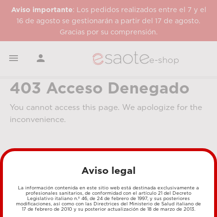
Aviso importante
: Los pedidos realizados entre el 7 y el
16 de agosto se gestionarán a partir del 17 de agosto.
Gracias por su comprensión.


e-shop
403 Acceso Denegado
You cannot access this page. We apologize for the
inconvenience.
Aviso legal
La información contenida en este sitio web está destinada exclusivamente a
profesionales sanitarios, de conformidad con el artículo 21 del Decreto
Legislativo italiano n.º 46, de 24 de febrero de 1997, y sus posteriores
MÉTODOS DE PAGO
modificaciones, así como con las Directrices del Ministerio de Salud italiano de
17 de febrero de 2010 y su posterior actualización de 18 de marzo de 2013.