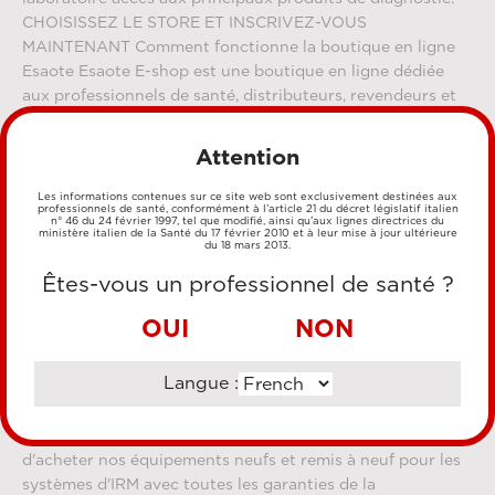
CHOISISSEZ LE STORE ET INSCRIVEZ-VOUS
MAINTENANT Comment fonctionne la boutique en ligne
Esaote Esaote E-shop est une boutique en ligne dédiée
aux professionnels de santé, distributeurs, revendeurs et
partenaires pour l'achat d'une sélection de produits
Esaote.Esaote E-shop n'offre pas la possibilité d'acheter en
Attention
tant qu'invité sans inscription. La validation d'un nouveau
compte sera examinée et confirmée par Esaote après la
Les informations contenues sur ce site web sont exclusivement destinées aux
professionnels de santé, conformément à l’article 21 du décret législatif italien
conclusion de la procédure d'inscription.Seuls les
n° 46 du 24 février 1997, tel que modifié, ainsi qu’aux lignes directrices du
ministère italien de la Santé du 17 février 2010 et à leur mise à jour ultérieure
utilisateurs enregistrés, validés par Esaote en tant que
du 18 mars 2013.
distributeurs, revendeurs et utilisateurs finaux, ont la
Êtes-vous un professionnel de santé ?
possibilité d'accéder et d'acheter les produits.Si vous êtes
intéressé par nos systèmes et accessoires d'IRM neufs et
OUI
NON
remis à neuf pour renouveler votre laboratoire à des prix
raisonnables, tout en continuant à garantir la meilleure
Langue :
qualité à vos patients, veuillez vous inscrire maintenant
pour profiter de la possibilité - et des avantages que
Esaote E-shop offre aux utilisateurs enregistrés -
d'acheter nos équipements neufs et remis à neuf pour les
systèmes d'IRM avec toutes les garanties de la