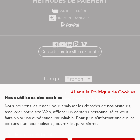
MÉTHODES DE PAIEMENT
CARTE DE CRÉDIT
VIREMENT BANCAIRE
Consultez notre site corporate
Langue :
Aller à la Politique de Cookies
Esaote SpA ©2026 - Vat Code IT05131180969
Nous utilisons des cookies
Société soumise à la gestion et à la coordination de Shanghai Luzi Enterprise
Management Consultancy Center (Limited Partnership)
Nous pouvons les placer pour analyser les données de nos visiteurs,
Clauses légales
améliorer notre site Web, afficher un contenu personnalisé et vous
faire vivre une expérience inoubliable. Pour plus d'informations sur les
Cookie Policy
cookies que nous utilisons, ouvrez les paramètres.
Politique de confidentialité