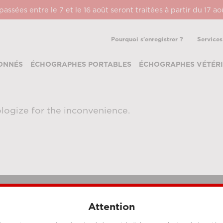
ssées entre le 7 et le 16 août seront traitées à partir du 17 a
Pourquoi s'enregistrer ?
Services
ONNÉS
ÉCHOGRAPHES PORTABLES
ÉCHOGRAPHES VÉTÉRI
logize for the inconvenience.
Attention
MÉTHODES DE PAIEMENT