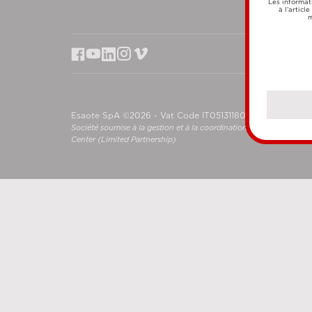
Les informat
à l’articl
m
Esaote SpA ©2026 - Vat Code IT05131180969
Société soumise à la gestion et à la coordination de Shanghai L
Center (Limited Partnership)