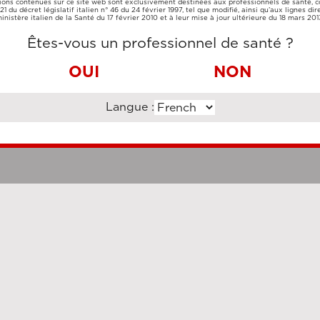
ions contenues sur ce site web sont exclusivement destinées aux professionnels de santé,
CARTE DE
VIREMENT
e 21 du décret législatif italien n° 46 du 24 février 1997, tel que modifié, ainsi qu’aux lignes dir
CRÉDIT
BANCAIRE
inistère italien de la Santé du 17 février 2010 et à leur mise à jour ultérieure du 18 mars 201
Êtes-vous un professionnel de santé ?
OUI
NON
Langue :
Clauses légales
Cookie Po
uzi Enterprise Management Consultancy