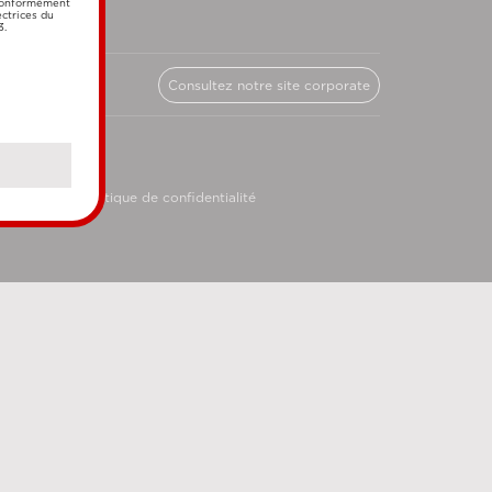
 conformément
ectrices du
3.
Consultez notre site corporate
licy
Politique de confidentialité