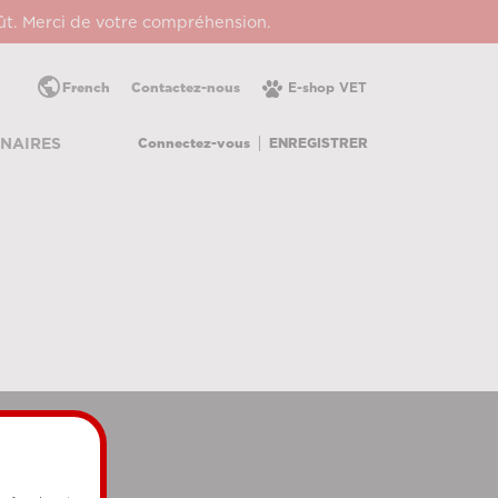
oût. Merci de votre compréhension.
public
French
Contactez-nous
E-shop VET
Connectez-vous
ENREGISTRER
NAIRES