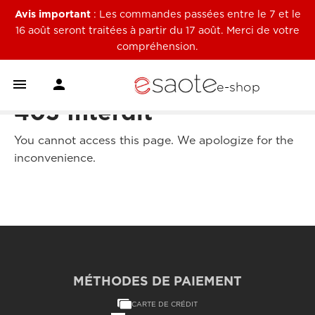
Avis important
: Les commandes passées entre le 7 et le
16 août seront traitées à partir du 17 août. Merci de votre
compréhension.


e-shop
403 Interdit
You cannot access this page. We apologize for the
inconvenience.
MÉTHODES DE PAIEMENT
CARTE DE CRÉDIT