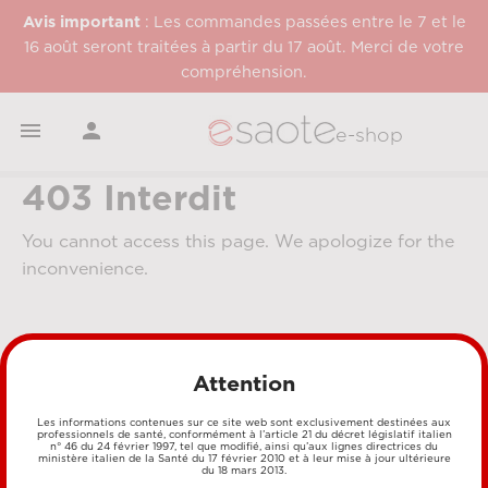
Avis important
: Les commandes passées entre le 7 et le
16 août seront traitées à partir du 17 août. Merci de votre
compréhension.


e-shop
403 Interdit
You cannot access this page. We apologize for the
inconvenience.
Attention
Les informations contenues sur ce site web sont exclusivement destinées aux
professionnels de santé, conformément à l’article 21 du décret législatif italien
n° 46 du 24 février 1997, tel que modifié, ainsi qu’aux lignes directrices du
MÉTHODES DE PAIEMENT
ministère italien de la Santé du 17 février 2010 et à leur mise à jour ultérieure
du 18 mars 2013.