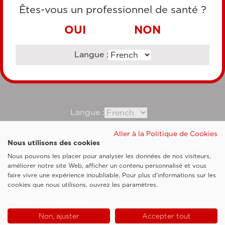
CARTE DE CRÉDIT
Êtes-vous un professionnel de santé ?
VIREMENT BANCAIRE
OUI
NON
Langue :
Consultez notre site corporate
Langue :
Aller à la Politique de Cookies
Esaote SpA ©2026 - Vat Code IT05131180969
Nous utilisons des cookies
Société soumise à la gestion et à la coordination de Shanghai Luzi Enterprise
Management Consultancy Center (Limited Partnership)
Nous pouvons les placer pour analyser les données de nos visiteurs,
Clauses légales
améliorer notre site Web, afficher un contenu personnalisé et vous
faire vivre une expérience inoubliable. Pour plus d'informations sur les
Cookie Policy
cookies que nous utilisons, ouvrez les paramètres.
Politique de confidentialité
Non, ajuster
Accepter tout