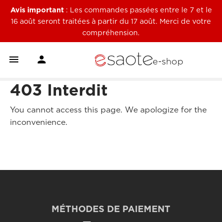
Avis important
: Les commandes passées entre le 7 et le
16 août seront traitées à partir du 17 août. Merci de votre
compréhension.


e-shop
403 Interdit
You cannot access this page. We apologize for the
inconvenience.
MÉTHODES DE PAIEMENT