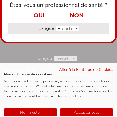
CARTE DE CRÉDIT
Êtes-vous un professionnel de santé ?
VIREMENT BANCAIRE
OUI
NON
Langue :
Consultez notre site corporate
Langue :
Aller à la Politique de Cookies
Esaote SpA ©2026 - Vat Code IT05131180969
Nous utilisons des cookies
Société soumise à la gestion et à la coordination de Shanghai Luzi Enterprise
Management Consultancy Center (Limited Partnership)
Nous pouvons les placer pour analyser les données de nos visiteurs,
Clauses légales
améliorer notre site Web, afficher un contenu personnalisé et vous
faire vivre une expérience inoubliable. Pour plus d'informations sur les
Cookie Policy
cookies que nous utilisons, ouvrez les paramètres.
Politique de confidentialité
Non, ajuster
Accepter tout