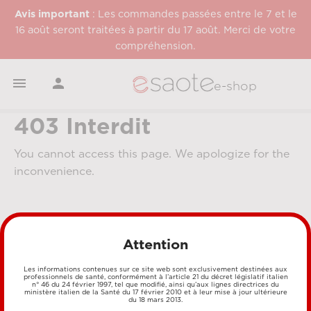
Avis important
: Les commandes passées entre le 7 et le
16 août seront traitées à partir du 17 août. Merci de votre
compréhension.


e-shop
403 Interdit
You cannot access this page. We apologize for the
inconvenience.
Attention
Les informations contenues sur ce site web sont exclusivement destinées aux
professionnels de santé, conformément à l’article 21 du décret législatif italien
n° 46 du 24 février 1997, tel que modifié, ainsi qu’aux lignes directrices du
MÉTHODES DE PAIEMENT
ministère italien de la Santé du 17 février 2010 et à leur mise à jour ultérieure
du 18 mars 2013.