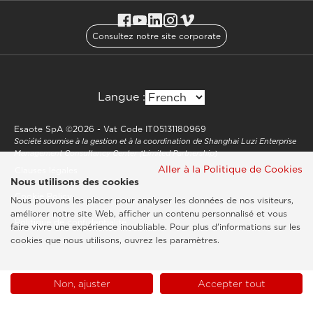
Consultez notre site corporate
Langue :
Esaote SpA ©2026 - Vat Code IT05131180969
Société soumise à la gestion et à la coordination de Shanghai Luzi Enterprise
Management Consultancy Center (Limited Partnership)
Aller à la Politique de Cookies
Clauses légales
Nous utilisons des cookies
Cookie Policy
Nous pouvons les placer pour analyser les données de nos visiteurs,
améliorer notre site Web, afficher un contenu personnalisé et vous
Politique de confidentialité
faire vivre une expérience inoubliable. Pour plus d'informations sur les
cookies que nous utilisons, ouvrez les paramètres.
Non, ajuster
Accepter tout