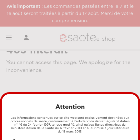
Avis important
: Les commandes passées entre le 7 et le
16 août seront traitées à partir du 17 août. Merci de votre
compréhension.


e-shop
403 Interdit
You cannot access this page. We apologize for the
inconvenience.
Attention
Les informations contenues sur ce site web sont exclusivement destinées aux
professionnels de santé, conformément à l’article 21 du décret législatif italien
MÉTHODES DE PAIEMENT
n° 46 du 24 février 1997, tel que modifié, ainsi qu’aux lignes directrices du
ministère italien de la Santé du 17 février 2010 et à leur mise à jour ultérieure
du 18 mars 2013.
CARTE DE CRÉDIT