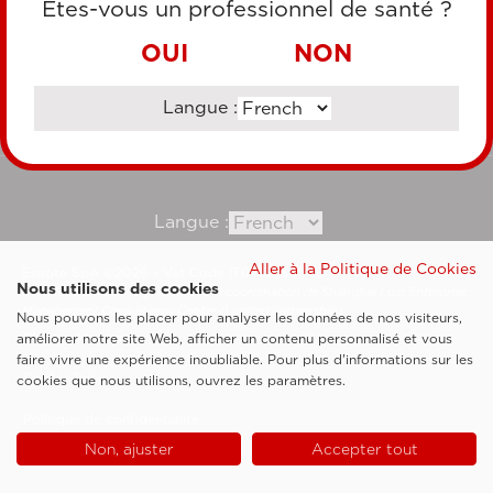
Êtes-vous un professionnel de santé ?
VIREMENT BANCAIRE
OUI
NON
Langue :
Consultez notre site corporate
Langue :
Aller à la Politique de Cookies
Esaote SpA ©2026 - Vat Code IT05131180969
Nous utilisons des cookies
Société soumise à la gestion et à la coordination de Shanghai Luzi Enterprise
Management Consultancy Center (Limited Partnership)
Nous pouvons les placer pour analyser les données de nos visiteurs,
Clauses légales
améliorer notre site Web, afficher un contenu personnalisé et vous
faire vivre une expérience inoubliable. Pour plus d'informations sur les
Cookie Policy
cookies que nous utilisons, ouvrez les paramètres.
Politique de confidentialité
Non, ajuster
Accepter tout