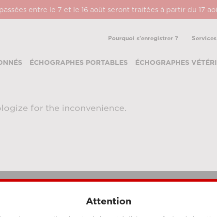
ssées entre le 7 et le 16 août seront traitées à partir du 17 a
Pourquoi s'enregistrer ?
Services
ONNÉS
ÉCHOGRAPHES PORTABLES
ÉCHOGRAPHES VÉTÉRI
logize for the inconvenience.
Attention
MÉTHODES DE PAIEMENT