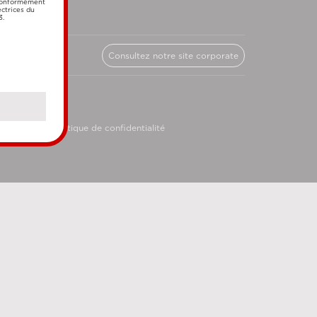
 conformément
ectrices du
3.
Consultez notre site corporate
licy
Politique de confidentialité