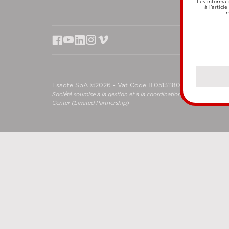
Les informat
à l’articl
m
Esaote SpA ©2026 - Vat Code IT05131180969
Société soumise à la gestion et à la coordination de Shanghai L
Center (Limited Partnership)