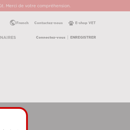
oût. Merci de votre compréhension.
public
French
Contactez-nous
E-shop VET
Connectez-vous
ENREGISTRER
NAIRES