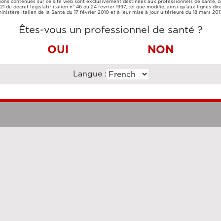
ions contenues sur ce site web sont exclusivement destinées aux professionnels de santé,
CARTE DE
VIREMENT
e 21 du décret législatif italien n° 46 du 24 février 1997, tel que modifié, ainsi qu’aux lignes dir
CRÉDIT
BANCAIRE
inistère italien de la Santé du 17 février 2010 et à leur mise à jour ultérieure du 18 mars 201
Êtes-vous un professionnel de santé ?
OUI
NON
Langue :
Clauses légales
Cookie Po
uzi Enterprise Management Consultancy