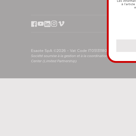
Les informat
à l’articl
m
Esaote SpA ©2026 - Vat Code IT05131180969
Société soumise à la gestion et à la coordination de Shanghai L
Center (Limited Partnership)