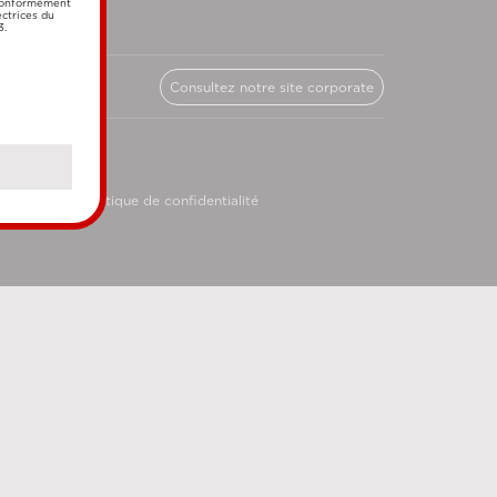
 conformément
ectrices du
3.
Consultez notre site corporate
licy
Politique de confidentialité