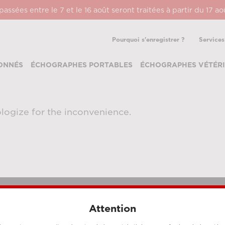
ssées entre le 7 et le 16 août seront traitées à partir du 17 a
Pourquoi s'enregistrer ?
Services
ONNÉS
ÉCHOGRAPHES PORTABLES
ÉCHOGRAPHES VÉTÉRI
logize for the inconvenience.
Attention
MÉTHODES DE PAIEMENT