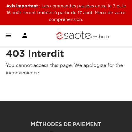
Avis important
: Les commandes passées entre le 7 et le
16 août seront traitées à partir du 17 août. Merci de votre
compréhension.


e-shop
403 Interdit
You cannot access this page. We apologize for the
inconvenience.
MÉTHODES DE PAIEMENT