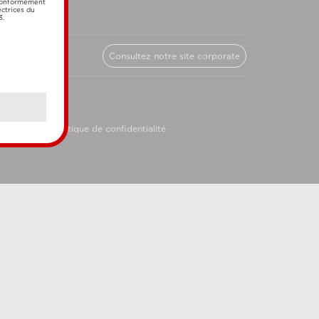
 conformément
ectrices du
3.
Consultez notre site corporate
licy
Politique de confidentialité