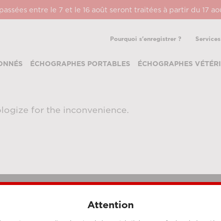
ssées entre le 7 et le 16 août seront traitées à partir du 17 a
Pourquoi s'enregistrer ?
Services
ONNÉS
ÉCHOGRAPHES PORTABLES
ÉCHOGRAPHES VÉTÉRI
logize for the inconvenience.
Attention
MÉTHODES DE PAIEMENT