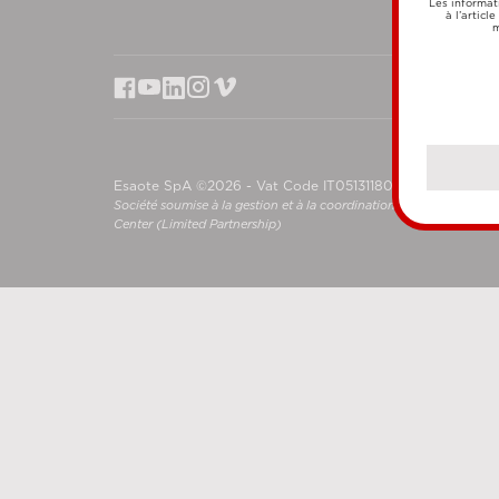
Les informat
à l’articl
m
Esaote SpA ©2026 - Vat Code IT05131180969
Société soumise à la gestion et à la coordination de Shanghai L
Center (Limited Partnership)