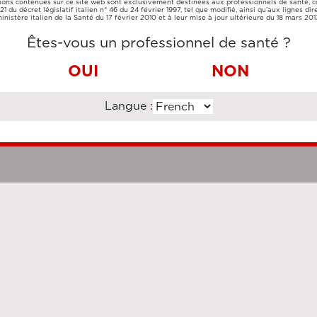
ions contenues sur ce site web sont exclusivement destinées aux professionnels de santé,
CARTE DE
VIREMENT
e 21 du décret législatif italien n° 46 du 24 février 1997, tel que modifié, ainsi qu’aux lignes dir
CRÉDIT
BANCAIRE
inistère italien de la Santé du 17 février 2010 et à leur mise à jour ultérieure du 18 mars 201
Êtes-vous un professionnel de santé ?
OUI
NON
Langue :
Clauses légales
Cookie Po
uzi Enterprise Management Consultancy