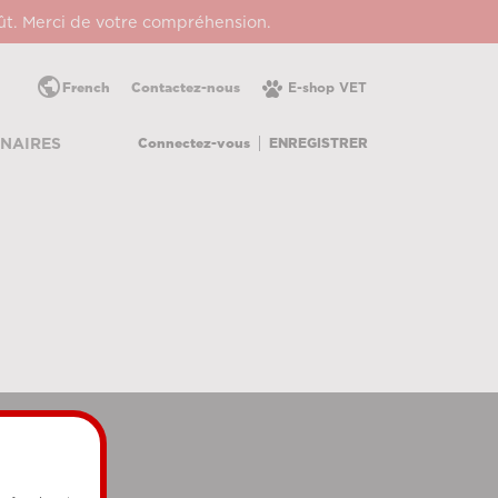
oût. Merci de votre compréhension.
public
French
Contactez-nous
E-shop VET
Connectez-vous
ENREGISTRER
NAIRES