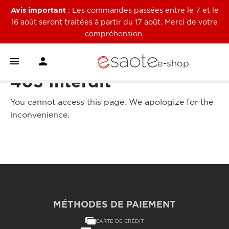
Avis important
: Les commandes passées entre le 7 et le
16 août seront traitées à partir du 17 août. Merci de votre
compréhension.


e-shop
403 Interdit
You cannot access this page. We apologize for the
inconvenience.
MÉTHODES DE PAIEMENT
CARTE DE CRÉDIT