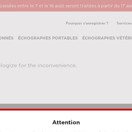
ssées entre le 7 et le 16 août seront traitées à partir du 17 a
Pourquoi s'enregistrer ?
Services
ONNÉS
ÉCHOGRAPHES PORTABLES
ÉCHOGRAPHES VÉTÉRI
logize for the inconvenience.
Attention
MÉTHODES DE PAIEMENT