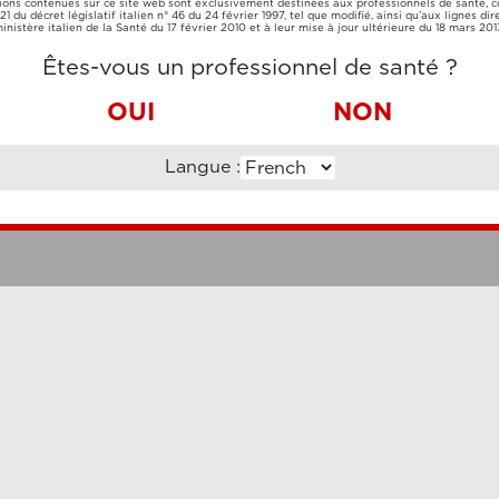
ions contenues sur ce site web sont exclusivement destinées aux professionnels de santé,
CARTE DE
VIREMENT
e 21 du décret législatif italien n° 46 du 24 février 1997, tel que modifié, ainsi qu’aux lignes dir
CRÉDIT
BANCAIRE
inistère italien de la Santé du 17 février 2010 et à leur mise à jour ultérieure du 18 mars 201
Êtes-vous un professionnel de santé ?
OUI
NON
Langue :
Clauses légales
Cookie Po
uzi Enterprise Management Consultancy