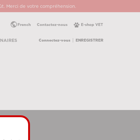
oût. Merci de votre compréhension.
public
French
Contactez-nous
E-shop VET
Connectez-vous
ENREGISTRER
NAIRES