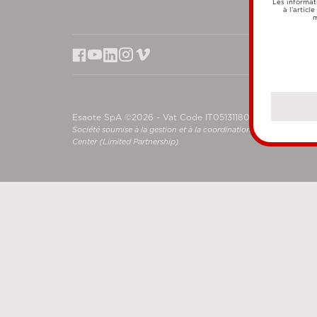
Les informat
à l’articl
m
Esaote SpA ©2026 - Vat Code IT05131180969
Société soumise à la gestion et à la coordination de Shanghai L
Center (Limited Partnership)