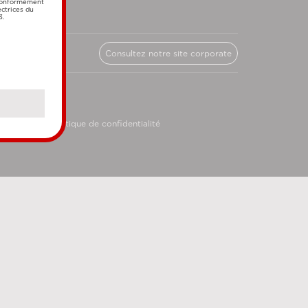
 conformément
ectrices du
3.
Consultez notre site corporate
licy
Politique de confidentialité