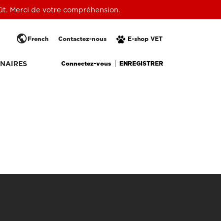
oût. Merci de votre compréhension.
public
French
Contactez-nous
E-shop VET
Connectez-vous
ENREGISTRER
NAIRES