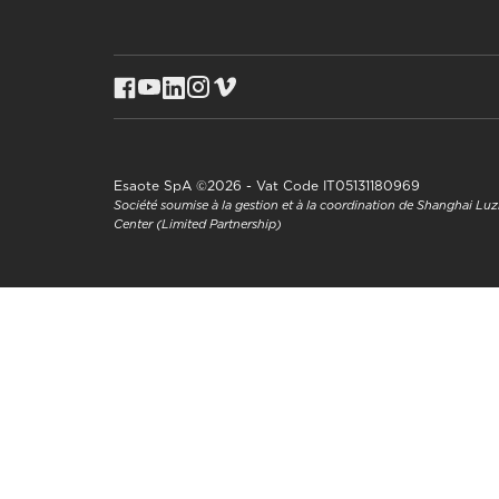
Esaote SpA ©2026 - Vat Code IT05131180969
Société soumise à la gestion et à la coordination de Shanghai L
Center (Limited Partnership)