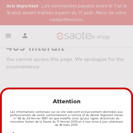
Avis important
: Les commandes passées entre le 7 et le
16 août seront traitées à partir du 17 août. Merci de votre
compréhension.


e-shop
403 Interdit
You cannot access this page. We apologize for the
inconvenience.
Attention
Les informations contenues sur ce site web sont exclusivement destinées aux
professionnels de santé, conformément à l’article 21 du décret législatif italien
MÉTHODES DE PAIEMENT
n° 46 du 24 février 1997, tel que modifié, ainsi qu’aux lignes directrices du
ministère italien de la Santé du 17 février 2010 et à leur mise à jour ultérieure
du 18 mars 2013.
CARTE DE CRÉDIT