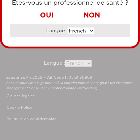
Êtes-vous un professionnel de santé ?
VIREMENT BANCAIRE
OUI
NON
Langue :
Consultez notre site corporate
Langue :
Esaote SpA ©2026 - Vat Code IT05131180969
Société soumise à la gestion et à la coordination de Shanghai Luzi Enterprise
Management Consultancy Center (Limited Partnership)
Clauses légales
Cookie Policy
Politique de confidentialité