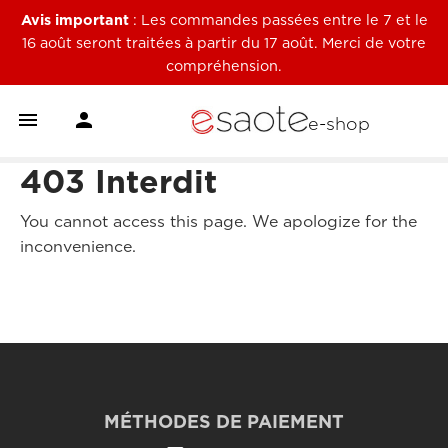
Avis important
: Les commandes passées entre le 7 et le
16 août seront traitées à partir du 17 août. Merci de votre
compréhension.


e-shop
403 Interdit
You cannot access this page. We apologize for the
inconvenience.
MÉTHODES DE PAIEMENT