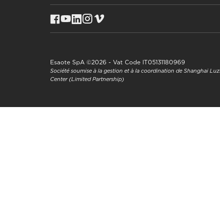
Esaote SpA ©2026 - Vat Code IT05131180969
Société soumise à la gestion et à la coordination de Shanghai L
Center (Limited Partnership)