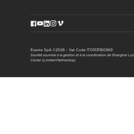
Esaote SpA ©2026 - Vat Code IT05131180969
Société soumise à la gestion et à la coordination de Shanghai L
Center (Limited Partnership)