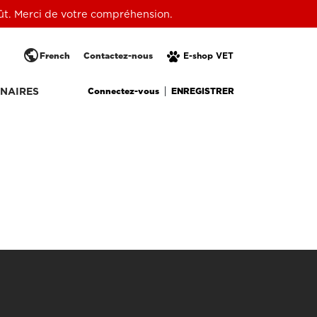
oût. Merci de votre compréhension.
public
French
Contactez-nous
E-shop VET
Connectez-vous
ENREGISTRER
NAIRES