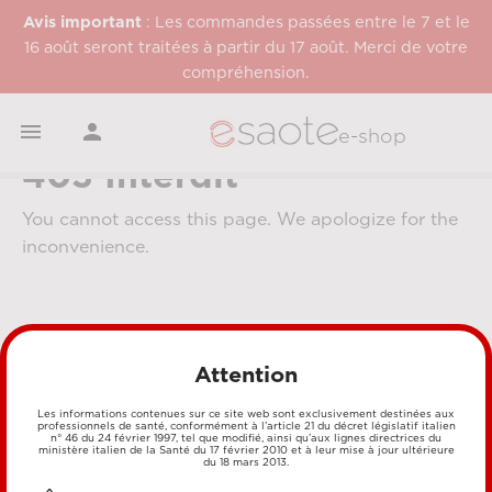
Avis important
: Les commandes passées entre le 7 et le
16 août seront traitées à partir du 17 août. Merci de votre
compréhension.


e-shop
403 Interdit
You cannot access this page. We apologize for the
inconvenience.
Attention
Les informations contenues sur ce site web sont exclusivement destinées aux
professionnels de santé, conformément à l’article 21 du décret législatif italien
MÉTHODES DE PAIEMENT
n° 46 du 24 février 1997, tel que modifié, ainsi qu’aux lignes directrices du
ministère italien de la Santé du 17 février 2010 et à leur mise à jour ultérieure
du 18 mars 2013.
CARTE DE CRÉDIT