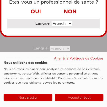
Êtes-vous un professionnel de santé ?
VIREMENT BANCAIRE
OUI
NON
Langue :
Consultez notre site corporate
Langue :
Aller à la Politique de Cookies
Esaote SpA ©2026 - Vat Code IT05131180969
Nous utilisons des cookies
Société soumise à la gestion et à la coordination de Shanghai Luzi Enterprise
Management Consultancy Center (Limited Partnership)
Nous pouvons les placer pour analyser les données de nos visiteurs,
Clauses légales
améliorer notre site Web, afficher un contenu personnalisé et vous
faire vivre une expérience inoubliable. Pour plus d'informations sur les
Cookie Policy
cookies que nous utilisons, ouvrez les paramètres.
Politique de confidentialité
Non, ajuster
Accepter tout