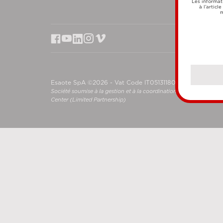
Les informat
à l’articl
m
Esaote SpA ©2026 - Vat Code IT05131180969
Société soumise à la gestion et à la coordination de Shanghai L
Center (Limited Partnership)