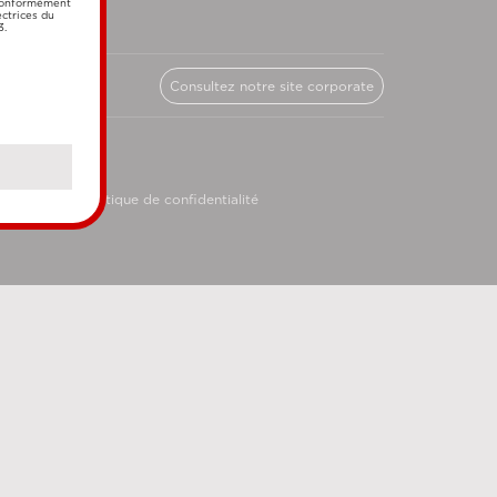
 conformément
ectrices du
3.
Consultez notre site corporate
licy
Politique de confidentialité