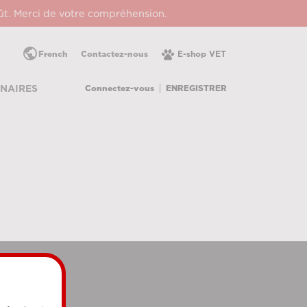
oût. Merci de votre compréhension.
public
French
Contactez-nous
E-shop VET
Connectez-vous
ENREGISTRER
NAIRES