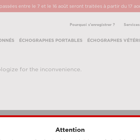
ssées entre le 7 et le 16 août seront traitées à partir du 17 a
Pourquoi s'enregistrer ?
Services
ONNÉS
ÉCHOGRAPHES PORTABLES
ÉCHOGRAPHES VÉTÉRI
logize for the inconvenience.
Attention
MÉTHODES DE PAIEMENT