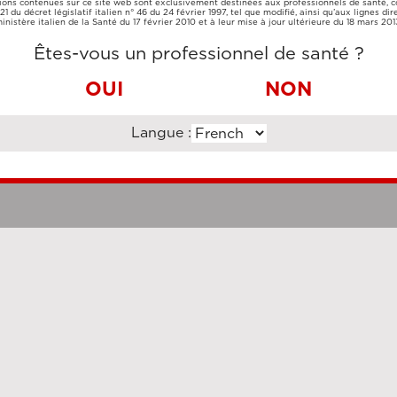
ions contenues sur ce site web sont exclusivement destinées aux professionnels de santé,
CARTE DE
VIREMENT
e 21 du décret législatif italien n° 46 du 24 février 1997, tel que modifié, ainsi qu’aux lignes dir
CRÉDIT
BANCAIRE
inistère italien de la Santé du 17 février 2010 et à leur mise à jour ultérieure du 18 mars 201
Êtes-vous un professionnel de santé ?
OUI
NON
Langue :
Clauses légales
Cookie Po
uzi Enterprise Management Consultancy