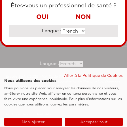
CARTE DE CRÉDIT
Êtes-vous un professionnel de santé ?
VIREMENT BANCAIRE
OUI
NON
Langue :
Consultez notre site corporate
Langue :
Aller à la Politique de Cookies
Esaote SpA ©2026 - Vat Code IT05131180969
Nous utilisons des cookies
Société soumise à la gestion et à la coordination de Shanghai Luzi Enterprise
Management Consultancy Center (Limited Partnership)
Nous pouvons les placer pour analyser les données de nos visiteurs,
Clauses légales
améliorer notre site Web, afficher un contenu personnalisé et vous
faire vivre une expérience inoubliable. Pour plus d'informations sur les
Cookie Policy
cookies que nous utilisons, ouvrez les paramètres.
Politique de confidentialité
Non, ajuster
Accepter tout