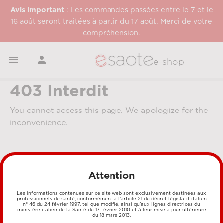
Avis important
: Les commandes passées entre le 7 et le
16 août seront traitées à partir du 17 août. Merci de votre
compréhension.


e-shop
403 Interdit
You cannot access this page. We apologize for the
inconvenience.
Attention
Les informations contenues sur ce site web sont exclusivement destinées aux
professionnels de santé, conformément à l’article 21 du décret législatif italien
n° 46 du 24 février 1997, tel que modifié, ainsi qu’aux lignes directrices du
MÉTHODES DE PAIEMENT
ministère italien de la Santé du 17 février 2010 et à leur mise à jour ultérieure
du 18 mars 2013.