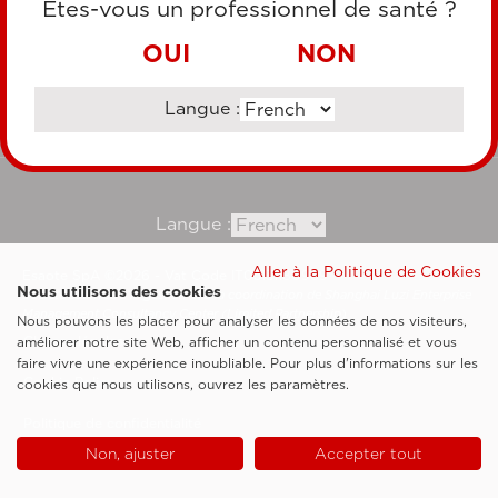
Êtes-vous un professionnel de santé ?
VIREMENT BANCAIRE
OUI
NON
Langue :
Consultez notre site corporate
Langue :
Aller à la Politique de Cookies
Esaote SpA ©2026 - Vat Code IT05131180969
Nous utilisons des cookies
Société soumise à la gestion et à la coordination de Shanghai Luzi Enterprise
Management Consultancy Center (Limited Partnership)
Nous pouvons les placer pour analyser les données de nos visiteurs,
Clauses légales
améliorer notre site Web, afficher un contenu personnalisé et vous
faire vivre une expérience inoubliable. Pour plus d'informations sur les
Cookie Policy
cookies que nous utilisons, ouvrez les paramètres.
Politique de confidentialité
Non, ajuster
Accepter tout