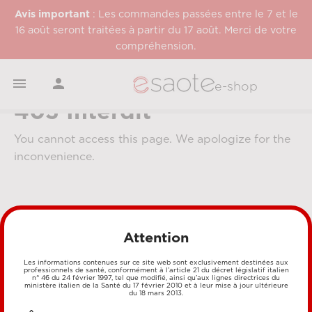
Avis important
: Les commandes passées entre le 7 et le
16 août seront traitées à partir du 17 août. Merci de votre
compréhension.


e-shop
403 Interdit
You cannot access this page. We apologize for the
inconvenience.
Attention
Les informations contenues sur ce site web sont exclusivement destinées aux
professionnels de santé, conformément à l’article 21 du décret législatif italien
MÉTHODES DE PAIEMENT
n° 46 du 24 février 1997, tel que modifié, ainsi qu’aux lignes directrices du
ministère italien de la Santé du 17 février 2010 et à leur mise à jour ultérieure
du 18 mars 2013.
CARTE DE CRÉDIT