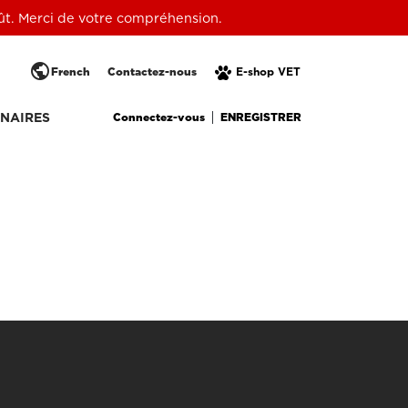
oût. Merci de votre compréhension.
public
French
Contactez-nous
E-shop VET
Connectez-vous
ENREGISTRER
NAIRES