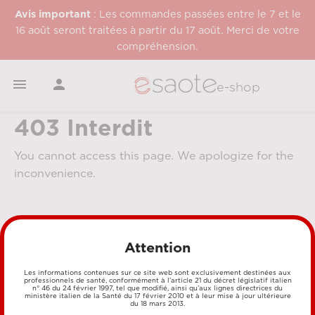
Avis important
: Les commandes passées entre le 7 et le
16 août seront traitées à partir du 17 août. Merci de votre
compréhension.


e-shop
403 Interdit
You cannot access this page. We apologize for the
inconvenience.
Attention
Les informations contenues sur ce site web sont exclusivement destinées aux
professionnels de santé, conformément à l’article 21 du décret législatif italien
n° 46 du 24 février 1997, tel que modifié, ainsi qu’aux lignes directrices du
MÉTHODES DE PAIEMENT
ministère italien de la Santé du 17 février 2010 et à leur mise à jour ultérieure
du 18 mars 2013.