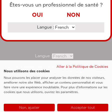
CARTE DE CRÉDIT
Êtes-vous un professionnel de santé ?
VIREMENT BANCAIRE
OUI
NON
Langue :
Consultez notre site corporate
Langue :
Aller à la Politique de Cookies
Esaote SpA ©2026 - Vat Code IT05131180969
Nous utilisons des cookies
Société soumise à la gestion et à la coordination de Shanghai Luzi Enterprise
Management Consultancy Center (Limited Partnership)
Nous pouvons les placer pour analyser les données de nos visiteurs,
Clauses légales
améliorer notre site Web, afficher un contenu personnalisé et vous
faire vivre une expérience inoubliable. Pour plus d'informations sur les
Cookie Policy
cookies que nous utilisons, ouvrez les paramètres.
Politique de confidentialité
Non, ajuster
Accepter tout