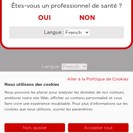
CARTE DE CRÉDIT
Êtes-vous un professionnel de santé ?
VIREMENT BANCAIRE
OUI
NON
Langue :
Consultez notre site corporate
Langue :
Aller à la Politique de Cookies
Esaote SpA ©2026 - Vat Code IT05131180969
Nous utilisons des cookies
Société soumise à la gestion et à la coordination de Shanghai Luzi Enterprise
Management Consultancy Center (Limited Partnership)
Nous pouvons les placer pour analyser les données de nos visiteurs,
Clauses légales
améliorer notre site Web, afficher un contenu personnalisé et vous
faire vivre une expérience inoubliable. Pour plus d'informations sur les
Cookie Policy
cookies que nous utilisons, ouvrez les paramètres.
Politique de confidentialité
Non, ajuster
Accepter tout