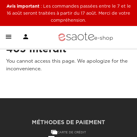
Avis important
: Les commandes passées entre le 7 et le
16 août seront traitées à partir du 17 août. Merci de votre
compréhension.


e-shop
403 Interdit
You cannot access this page. We apologize for the
inconvenience.
MÉTHODES DE PAIEMENT
CARTE DE CRÉDIT