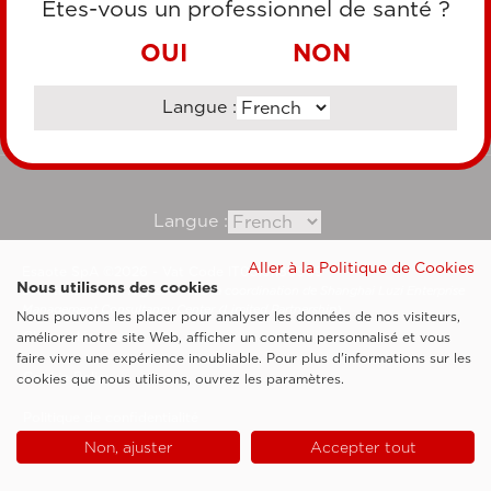
Êtes-vous un professionnel de santé ?
VIREMENT BANCAIRE
OUI
NON
Langue :
Consultez notre site corporate
Langue :
Aller à la Politique de Cookies
Esaote SpA ©2026 - Vat Code IT05131180969
Nous utilisons des cookies
Société soumise à la gestion et à la coordination de Shanghai Luzi Enterprise
Management Consultancy Center (Limited Partnership)
Nous pouvons les placer pour analyser les données de nos visiteurs,
Clauses légales
améliorer notre site Web, afficher un contenu personnalisé et vous
faire vivre une expérience inoubliable. Pour plus d'informations sur les
Cookie Policy
cookies que nous utilisons, ouvrez les paramètres.
Politique de confidentialité
Non, ajuster
Accepter tout