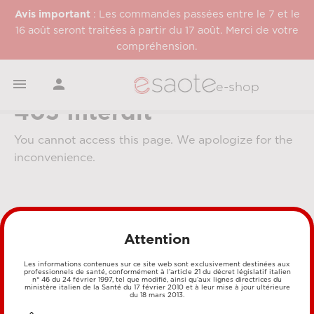
Avis important
: Les commandes passées entre le 7 et le
16 août seront traitées à partir du 17 août. Merci de votre
compréhension.


e-shop
403 Interdit
You cannot access this page. We apologize for the
inconvenience.
Attention
Les informations contenues sur ce site web sont exclusivement destinées aux
professionnels de santé, conformément à l’article 21 du décret législatif italien
MÉTHODES DE PAIEMENT
n° 46 du 24 février 1997, tel que modifié, ainsi qu’aux lignes directrices du
ministère italien de la Santé du 17 février 2010 et à leur mise à jour ultérieure
du 18 mars 2013.
CARTE DE CRÉDIT