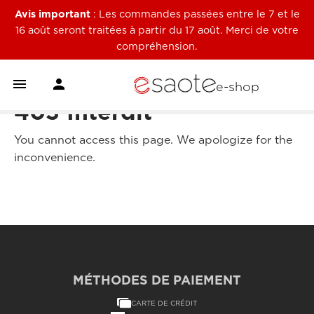
Avis important
: Les commandes passées entre le 7 et le
16 août seront traitées à partir du 17 août. Merci de votre
compréhension.


e-shop
403 Interdit
You cannot access this page. We apologize for the
inconvenience.
MÉTHODES DE PAIEMENT
CARTE DE CRÉDIT