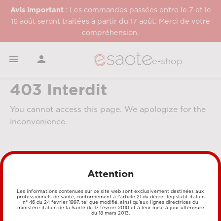
Avis important
: Les commandes passées entre le 7 et le
16 août seront traitées à partir du 17 août. Merci de votre
compréhension.


e-shop
403 Interdit
You cannot access this page. We apologize for the
inconvenience.
Attention
Les informations contenues sur ce site web sont exclusivement destinées aux
professionnels de santé, conformément à l’article 21 du décret législatif italien
n° 46 du 24 février 1997, tel que modifié, ainsi qu’aux lignes directrices du
MÉTHODES DE PAIEMENT
ministère italien de la Santé du 17 février 2010 et à leur mise à jour ultérieure
du 18 mars 2013.