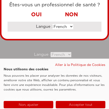
CARTE DE CRÉDIT
Êtes-vous un professionnel de santé ?
VIREMENT BANCAIRE
OUI
NON
Langue :
Consultez notre site corporate
Langue :
Aller à la Politique de Cookies
Esaote SpA ©2026 - Vat Code IT05131180969
Nous utilisons des cookies
Société soumise à la gestion et à la coordination de Shanghai Luzi Enterprise
Management Consultancy Center (Limited Partnership)
Nous pouvons les placer pour analyser les données de nos visiteurs,
Clauses légales
améliorer notre site Web, afficher un contenu personnalisé et vous
faire vivre une expérience inoubliable. Pour plus d'informations sur les
Cookie Policy
cookies que nous utilisons, ouvrez les paramètres.
Politique de confidentialité
Non, ajuster
Accepter tout