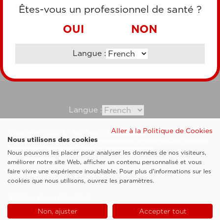
CARTE DE CRÉDIT
Êtes-vous un professionnel de santé ?
VIREMENT BANCAIRE
OUI
NON
Langue :
Consultez notre site corporate
Langue :
Aller à la Politique de Cookies
Esaote SpA ©2026 - Vat Code IT05131180969
Nous utilisons des cookies
Société soumise à la gestion et à la coordination de Shanghai Luzi Enterprise
Management Consultancy Center (Limited Partnership)
Nous pouvons les placer pour analyser les données de nos visiteurs,
Clauses légales
améliorer notre site Web, afficher un contenu personnalisé et vous
faire vivre une expérience inoubliable. Pour plus d'informations sur les
Cookie Policy
cookies que nous utilisons, ouvrez les paramètres.
Politique de confidentialité
Non, ajuster
Accepter tout