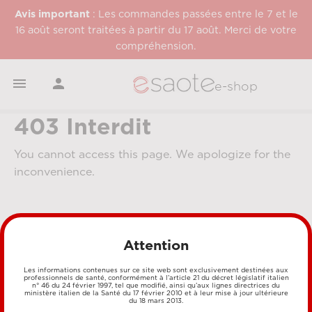
Avis important
: Les commandes passées entre le 7 et le
16 août seront traitées à partir du 17 août. Merci de votre
compréhension.


e-shop
403 Interdit
You cannot access this page. We apologize for the
inconvenience.
Attention
Les informations contenues sur ce site web sont exclusivement destinées aux
professionnels de santé, conformément à l’article 21 du décret législatif italien
n° 46 du 24 février 1997, tel que modifié, ainsi qu’aux lignes directrices du
MÉTHODES DE PAIEMENT
ministère italien de la Santé du 17 février 2010 et à leur mise à jour ultérieure
du 18 mars 2013.