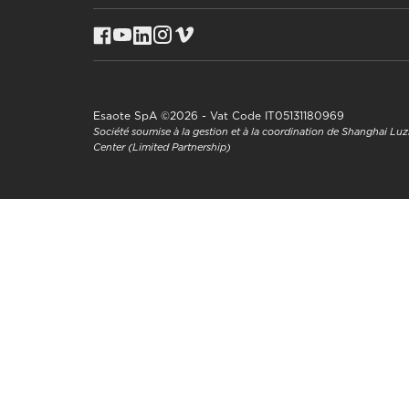
Esaote SpA ©2026 - Vat Code IT05131180969
Société soumise à la gestion et à la coordination de Shanghai L
Center (Limited Partnership)