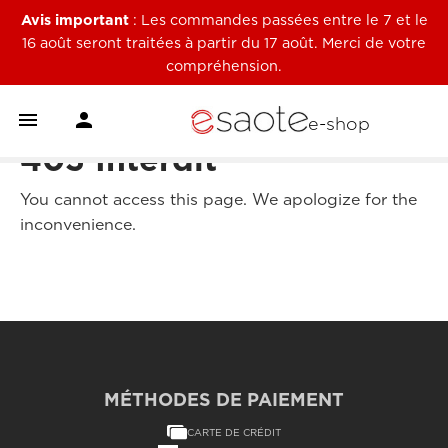
Avis important
: Les commandes passées entre le 7 et le
16 août seront traitées à partir du 17 août. Merci de votre
compréhension.


e-shop
403 Interdit
You cannot access this page. We apologize for the
inconvenience.
MÉTHODES DE PAIEMENT
CARTE DE CRÉDIT