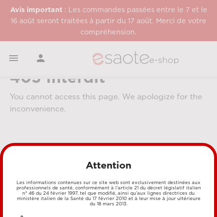
Avis important
: Les commandes passées entre le 7 et le
16 août seront traitées à partir du 17 août. Merci de votre
compréhension.


e-shop
403 Interdit
You cannot access this page. We apologize for the
inconvenience.
Attention
Les informations contenues sur ce site web sont exclusivement destinées aux
professionnels de santé, conformément à l’article 21 du décret législatif italien
MÉTHODES DE PAIEMENT
n° 46 du 24 février 1997, tel que modifié, ainsi qu’aux lignes directrices du
ministère italien de la Santé du 17 février 2010 et à leur mise à jour ultérieure
du 18 mars 2013.
CARTE DE CRÉDIT