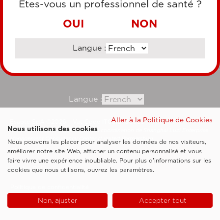
Êtes-vous un professionnel de santé ?
VIREMENT BANCAIRE
OUI
NON
Langue :
Consultez notre site corporate
Langue :
Aller à la Politique de Cookies
Esaote SpA ©2026 - Vat Code IT05131180969
Nous utilisons des cookies
Société soumise à la gestion et à la coordination de Shanghai Luzi Enterprise
Management Consultancy Center (Limited Partnership)
Nous pouvons les placer pour analyser les données de nos visiteurs,
Clauses légales
améliorer notre site Web, afficher un contenu personnalisé et vous
faire vivre une expérience inoubliable. Pour plus d'informations sur les
Cookie Policy
cookies que nous utilisons, ouvrez les paramètres.
Politique de confidentialité
Non, ajuster
Accepter tout