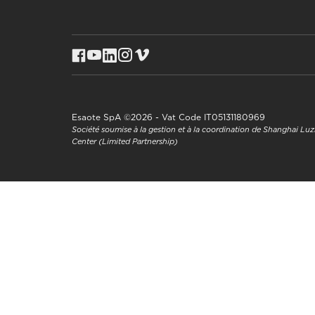
Esaote SpA ©2026 - Vat Code IT05131180969
Société soumise à la gestion et à la coordination de Shanghai L
Center (Limited Partnership)