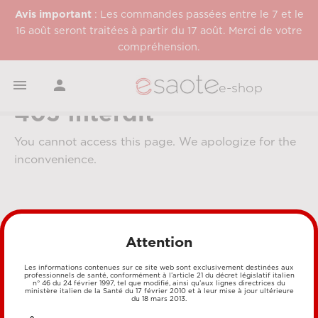
Avis important
: Les commandes passées entre le 7 et le
16 août seront traitées à partir du 17 août. Merci de votre
compréhension.


e-shop
403 Interdit
You cannot access this page. We apologize for the
inconvenience.
Attention
Les informations contenues sur ce site web sont exclusivement destinées aux
professionnels de santé, conformément à l’article 21 du décret législatif italien
MÉTHODES DE PAIEMENT
n° 46 du 24 février 1997, tel que modifié, ainsi qu’aux lignes directrices du
ministère italien de la Santé du 17 février 2010 et à leur mise à jour ultérieure
du 18 mars 2013.
CARTE DE CRÉDIT