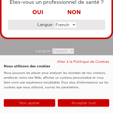
Êtes-vous un professionnel de santé ?
VIREMENT BANCAIRE
OUI
NON
Langue :
Consultez notre site corporate
Langue :
Aller à la Politique de Cookies
Esaote SpA ©2026 - Vat Code IT05131180969
Nous utilisons des cookies
Société soumise à la gestion et à la coordination de Shanghai Luzi Enterprise
Management Consultancy Center (Limited Partnership)
Nous pouvons les placer pour analyser les données de nos visiteurs,
Clauses légales
améliorer notre site Web, afficher un contenu personnalisé et vous
faire vivre une expérience inoubliable. Pour plus d'informations sur les
Cookie Policy
cookies que nous utilisons, ouvrez les paramètres.
Politique de confidentialité
Non, ajuster
Accepter tout