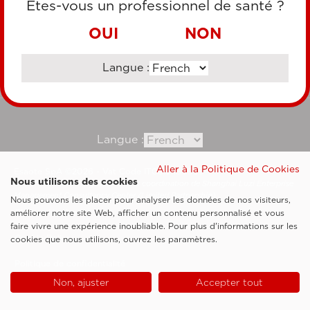
Êtes-vous un professionnel de santé ?
VIREMENT BANCAIRE
OUI
NON
Langue :
Consultez notre site corporate
Langue :
Aller à la Politique de Cookies
Esaote SpA ©2026 - Vat Code IT05131180969
Nous utilisons des cookies
Société soumise à la gestion et à la coordination de Shanghai Luzi Enterprise
Management Consultancy Center (Limited Partnership)
Nous pouvons les placer pour analyser les données de nos visiteurs,
Clauses légales
améliorer notre site Web, afficher un contenu personnalisé et vous
faire vivre une expérience inoubliable. Pour plus d'informations sur les
Cookie Policy
cookies que nous utilisons, ouvrez les paramètres.
Politique de confidentialité
Non, ajuster
Accepter tout