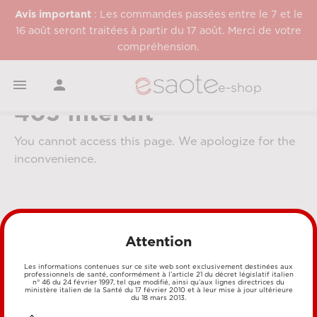
Avis important
: Les commandes passées entre le 7 et le
16 août seront traitées à partir du 17 août. Merci de votre
compréhension.


e-shop
403 Interdit
You cannot access this page. We apologize for the
inconvenience.
Attention
Les informations contenues sur ce site web sont exclusivement destinées aux
professionnels de santé, conformément à l’article 21 du décret législatif italien
MÉTHODES DE PAIEMENT
n° 46 du 24 février 1997, tel que modifié, ainsi qu’aux lignes directrices du
ministère italien de la Santé du 17 février 2010 et à leur mise à jour ultérieure
du 18 mars 2013.
CARTE DE CRÉDIT