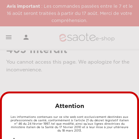
Avis important
: Les commandes passées entre le 7 et le
16 août seront traitées à partir du 17 août. Merci de votre
compréhension.


e-shop
403 Interdit
You cannot access this page. We apologize for the
inconvenience.
Attention
Les informations contenues sur ce site web sont exclusivement destinées aux
professionnels de santé, conformément à l’article 21 du décret législatif italien
MÉTHODES DE PAIEMENT
n° 46 du 24 février 1997, tel que modifié, ainsi qu’aux lignes directrices du
ministère italien de la Santé du 17 février 2010 et à leur mise à jour ultérieure
du 18 mars 2013.
CARTE DE CRÉDIT