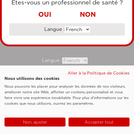
Êtes-vous un professionnel de santé ?
VIREMENT BANCAIRE
OUI
NON
Langue :
Consultez notre site corporate
Langue :
Aller à la Politique de Cookies
Esaote SpA ©2026 - Vat Code IT05131180969
Nous utilisons des cookies
Société soumise à la gestion et à la coordination de Shanghai Luzi Enterprise
Management Consultancy Center (Limited Partnership)
Nous pouvons les placer pour analyser les données de nos visiteurs,
Clauses légales
améliorer notre site Web, afficher un contenu personnalisé et vous
faire vivre une expérience inoubliable. Pour plus d'informations sur les
Cookie Policy
cookies que nous utilisons, ouvrez les paramètres.
Politique de confidentialité
Non, ajuster
Accepter tout